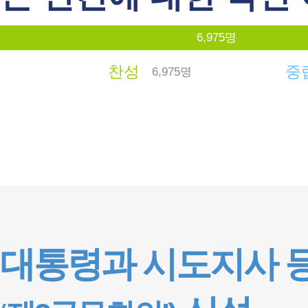
6,975명
찬성
중
6,975명
대통령과 시도지사 